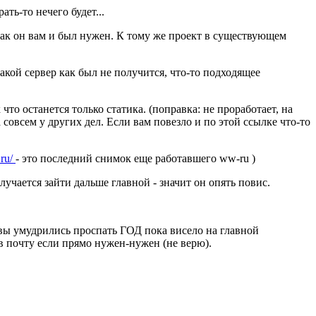
ть-то нечего будет...
так он вам и был нужен. К тому же проект в существующем
акой сервер как был не получится, что-то подходящее
 что останется только статика. (поправка: не проработает, на
 совсем у других дел. Если вам повезло и по этой ссылке что-то
.ru/
- это последний снимок еще работавшего ww-ru )
лучается зайти дальше главной - значит он опять повис.
 вы умудрились проспать ГОД пока висело на главной
 в почту если прямо нужен-нужен (не верю).