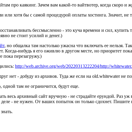
там про каякинг. Зачем вам какой-то вайтвотер, когда скоро и жра
 или хотя бы с самой процедурой оплаты хостинга. Значит, не 
осстанавливать бессмысленно - это куча времени и сил, купить т
явно не стоит усилий и денег.)
йт
, но общалка там настолько ужасна что включать ее нельзя. Так
т. Когда-нибудь я его оживлю в другом месте, но приоритет пока
те пока перезагружу.)
дились:
http://web.archive.org/web/20220313222204/http://whitewater
уг нет - добуду из архивов. Туда же если на old.whitewater не по
, одной там не ограничится, будут еще.
ть весь архивный сайт вручную - не страдайте ерундой. Раз уж
м деле - не нужен. От ваших попыток он только сдохнет. Пишите
 знать.