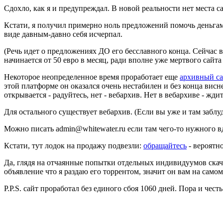
Сдохло, как я и предупреждал. В новой реальности нет места сай
Кстати, я получил примерно ноль предложений помочь деньгами
виде давным-давно себя исчерпал.
(Речь идет о предложениях ДО его бесславного конца. Сейчас в
начинается от 50 евро в месяц, ради вполне уже мертвого сайта 
Некоторое неопределенное время проработает еще
архивный са
этой платформе он оказался очень нестабилен и без конца висне
открывается - радуйтесь, нет - вебархив. Нет в вебархиве - жди
Для остального существует вебархив. (Если вы уже и там заблу
Можно писать admin@whitewater.ru если там чего-то нужного вдр
Кстати, тут лодок на продажу подвезли:
обращайтесь
- вероятно
Да, глядя на отчаянные попытки отдельных индивидуумов скача
объявление что я раздаю его торрентом, значит он вам на само
P.P.S. сайт проработал без единого сбоя 1060 дней. Пора и честь